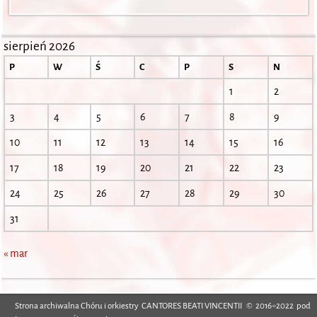
sierpień 2026
P
W
Ś
C
P
S
N
1
2
3
4
5
6
7
8
9
10
11
12
13
14
15
16
17
18
19
20
21
22
23
24
25
26
27
28
29
30
31
« mar
Strona archiwalna Chóru i orkiestry CANTORES BEATI VINCENTII © 2016÷2022 pod