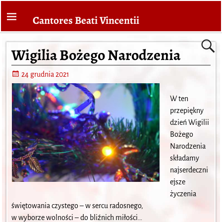
Cantores Beati Vincentii
Wigilia Bożego Narodzenia
24 grudnia 2021
W ten
przepiękny
dzień Wigilii
Bożego
Narodzenia
składamy
najserdeczni
ejsze
życzenia
świętowania czystego – w sercu radosnego,
w wyborze wolności – do bliźnich miłości…