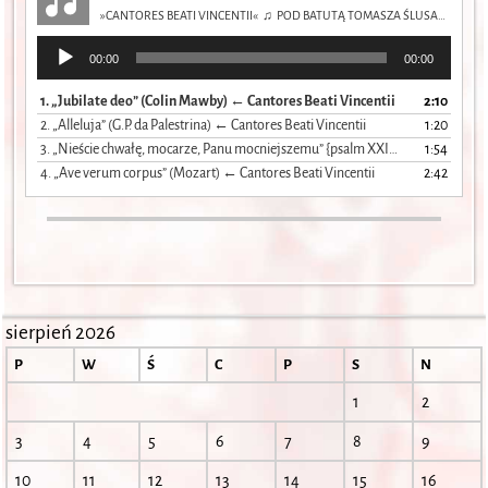
»CANTORES BEATI VINCENTII« ♫ POD BATUTĄ TOMASZA ŚLUSARCZYKA
Odtwarzacz
00:00
00:00
plików
dźwiękowych
1. „Jubilate deo” (Colin Mawby) ← Cantores Beati Vincentii
2:10
2. „Alleluja” (G.P. da Palestrina) ← Cantores Beati Vincentii
1:20
3. „Nieście chwałę, mocarze, Panu mocniejszemu” {psalm XXIX} (Gomółka-Kochanowski) ← CBV
1:54
4. „Ave verum corpus” (Mozart) ← Cantores Beati Vincentii
2:42
sierpień 2026
P
W
Ś
C
P
S
N
1
2
3
4
5
6
7
8
9
10
11
12
13
14
15
16