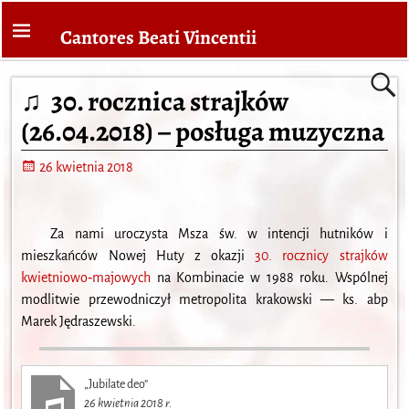
Cantores Beati Vincentii
♫ 30. rocznica strajków
(26.04.2018) – posługa muzyczna
26 kwietnia 2018
Za nami uroczysta Msza św. w intencji hutników i
mieszkańców Nowej Huty z okazji
30. rocznicy strajków
kwietniowo­­­‑majowych
na Kombinacie w 1988 roku. Wspólnej
modlitwie przewodniczył metropolita krakowski — ks. abp
Marek Jędraszewski.
„Jubilate deo”
26 kwietnia 2018 r.