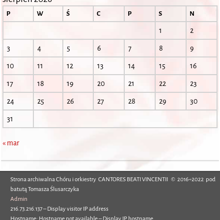
P
W
Ś
C
P
S
N
1
2
3
4
5
6
7
8
9
10
11
12
13
14
15
16
17
18
19
20
21
22
23
24
25
26
27
28
29
30
31
« mar
Strona archiwalna Chóru i orkiestry CANTORES BEATI VINCENTII © 2016÷2022 pod
batutą Tomasza Ślusarczyka
Admin
216.73.216.137 – Display visitor IP address
Hostname: Hostname not available – Display IP hostname