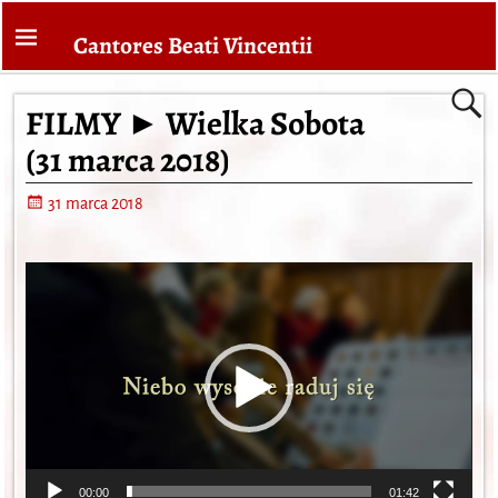
Cantores Beati Vincentii
FILMY ► Wielka Sobota
(31 marca 2018)
31 marca 2018
Odtwarzacz
video
00:00
01:42