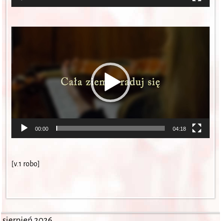
Odtwarzacz
video
00:00
04:18
[v.1 robo]
sierpień 2026