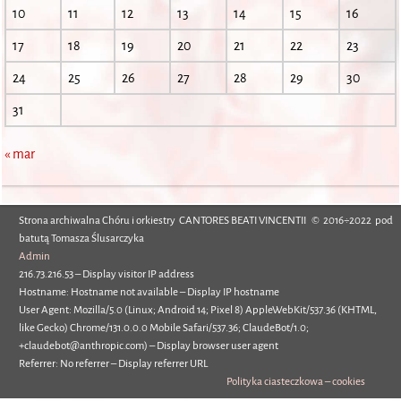
10
11
12
13
14
15
16
17
18
19
20
21
22
23
24
25
26
27
28
29
30
31
« mar
Strona archiwalna Chóru i orkiestry CANTORES BEATI VINCENTII © 2016÷2022 pod
batutą Tomasza Ślusarczyka
Admin
216.73.216.53 – Display visitor IP address
Hostname: Hostname not available – Display IP hostname
User Agent: Mozilla/5.0 (Linux; Android 14; Pixel 8) AppleWebKit/537.36 (KHTML,
like Gecko) Chrome/131.0.0.0 Mobile Safari/537.36; ClaudeBot/1.0;
+claudebot@anthropic.com) – Display browser user agent
Referrer: No referrer – Display referrer URL
Polityka ciasteczkowa – cookies