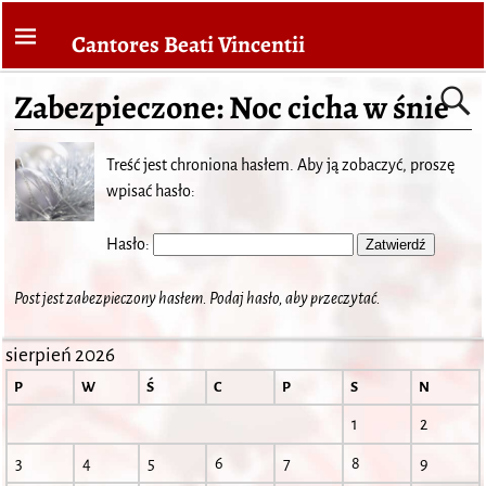
Cantores Beati Vincentii
Zabezpieczone: Noc cicha w śnie
Treść jest chroniona hasłem. Aby ją zobaczyć, proszę
wpisać hasło:
Hasło:
Post jest zabezpieczony hasłem. Podaj hasło, aby przeczytać.
sierpień 2026
P
W
Ś
C
P
S
N
1
2
3
4
5
6
7
8
9