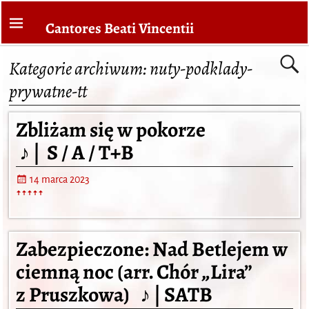
Cantores Beati Vincentii
Kategorie archiwum:
nuty-podklady-
prywatne-tt
Zbliżam się w pokorze
♪ | S / A / T+B
14 marca 2023
ꜛꜛꜛꜛꜛ
Zabezpieczone: Nad Betlejem w
ciemną noc (arr. Chór „Lira”
z Pruszkowa) ♪ | SATB