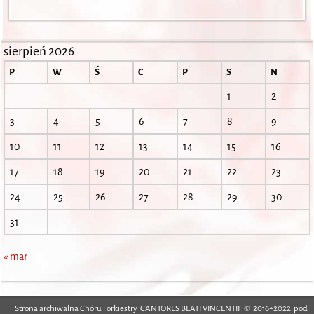
sierpień 2026
P
W
Ś
C
P
S
N
1
2
3
4
5
6
7
8
9
10
11
12
13
14
15
16
17
18
19
20
21
22
23
24
25
26
27
28
29
30
31
« mar
Strona archiwalna Chóru i orkiestry CANTORES BEATI VINCENTII © 2016÷2022 pod