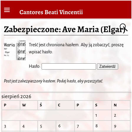
Cantores Beati Vincentii
Zabezpieczone: Ave Maria (Elgar)
Treść jest chroniona hasłem. Aby ją zobaczyć, proszę
wpisać hasło:
Hasło:
Post jest zabezpieczony hasłem. Podaj hasło, aby przeczytać.
sierpień 2026
P
W
Ś
C
P
S
N
1
2
3
4
5
6
7
8
9