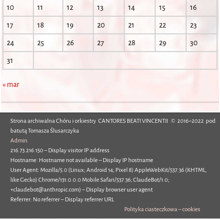
10
11
12
13
14
15
16
17
18
19
20
21
22
23
24
25
26
27
28
29
30
31
« mar
Strona archiwalna Chóru i orkiestry CANTORES BEATI VINCENTII © 2016÷2022 pod
batutą Tomasza Ślusarczyka
Admin
216.73.216.150 – Display visitor IP address
Hostname: Hostname not available – Display IP hostname
User Agent: Mozilla/5.0 (Linux; Android 14; Pixel 8) AppleWebKit/537.36 (KHTML,
like Gecko) Chrome/131.0.0.0 Mobile Safari/537.36; ClaudeBot/1.0;
+claudebot@anthropic.com) – Display browser user agent
Referrer: No referrer – Display referrer URL
Polityka ciasteczkowa – cookies