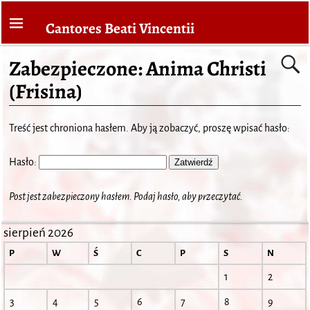
Cantores Beati Vincentii
Zabezpieczone: Anima Christi
(Frisina)
Treść jest chroniona hasłem. Aby ją zobaczyć, proszę wpisać hasło:
Hasło:
Post jest zabezpieczony hasłem. Podaj hasło, aby przeczytać.
sierpień 2026
P
W
Ś
C
P
S
N
1
2
3
4
5
6
7
8
9