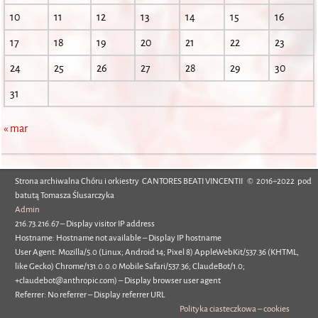
10
11
12
13
14
15
16
17
18
19
20
21
22
23
24
25
26
27
28
29
30
31
« mar
Strona archiwalna Chóru i orkiestry CANTORES BEATI VINCENTII © 2016÷2022 pod
batutą Tomasza Ślusarczyka
Admin
216.73.216.67 – Display visitor IP address
Hostname: Hostname not available – Display IP hostname
User Agent: Mozilla/5.0 (Linux; Android 14; Pixel 8) AppleWebKit/537.36 (KHTML,
like Gecko) Chrome/131.0.0.0 Mobile Safari/537.36; ClaudeBot/1.0;
+claudebot@anthropic.com) – Display browser user agent
Referrer: No referrer – Display referrer URL
Polityka ciasteczkowa – cookies